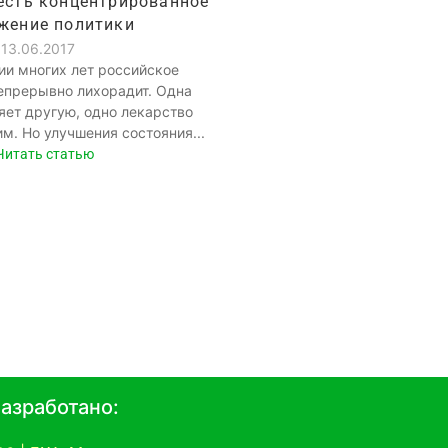
есть концентрированное
жение политики
13.06.2017
ии многих лет российское
епрерывно лихорадит. Одна
ет другую, одно лекарство
им. Но улучшения состояния...
Читать статью
азработано: