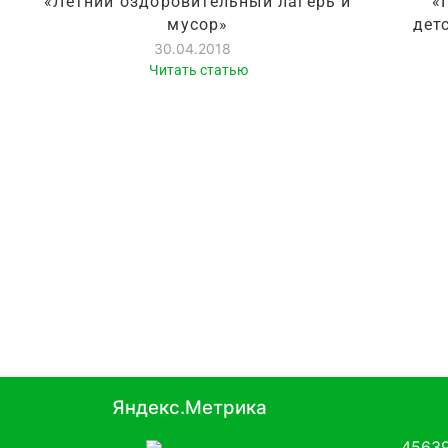
«Летний оздоровительный лагерь и
«
мусор»
дет
30.04.2018
Читать статью
Яндекс.Метрика
45639