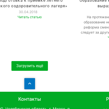
Подготовка к приемке летнего
Образование 
ского оздоровительного лагеря»
выра
30.04.2018
На протяжен
Читать статью
образование н
реформа сменя
следует за друг
Загрузить ещё
Контакты
Р
0, Челябинская область, г. Миасс, п.