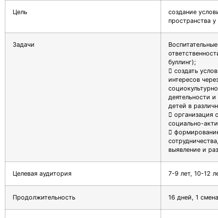
Цель
создание услов
пространства у
Задачи
Воспитательные
ответственност
буллинг);
 создать услов
интересов чере
социокультурно
деятельности и
детей в различ
 организация 
социально-акти
 формирование
сотрудничества
выявление и ра
Целевая аудитория
7-9 лет, 10-12 л
Продолжительность
16 дней, 1 смен