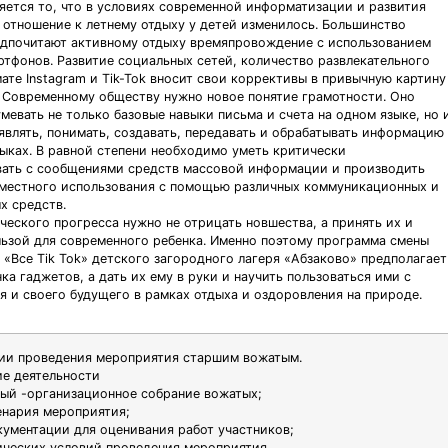
яется то, что в условиях современной информатизации и развития
 отношение к летнему отдыху у детей изменилось. Большинство
дпочитают активному отдыху времяпровождение с использованием
ртфонов. Развитие социальных сетей, количество развлекательного
ате Instagram и Tik-Tok вносит свои коррективы в привычную картину
. Современному обществу нужно новое понятие грамотности. Оно
мевать не только базовые навыки письма и счета на одном языке, но 
являть, понимать, создавать, передавать и обрабатывать информацию
зыках. В равной степени необходимо уметь критически
ать с сообщениями средств массовой информации и производить
вместного использования с помощью различных коммуникационных и
х средств.
ческого прогресса нужно не отрицать новшества, а принять их и
льзой для современного ребенка. Именно поэтому программа смены
 «Все Tik Tok» детского загородного лагеря «Абзаково» предполагает
ка гаджетов, а дать их ему в руки и научить пользоваться ими с
бя и своего будущего в рамках отдыха и оздоровления на природе.
ии проведения мероприятия старшим вожатым.
е деятельности
ый -организационное собрание вожатых;
енария мероприятия;
кументации для оценивания работ участников;
ических условий проведения мероприятия.