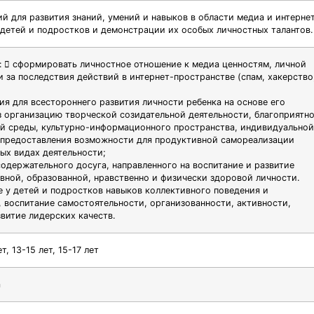
ий для развития знаний, умений и навыков в области медиа и интерне
 детей и подростков и демонстрации их особых личностных талантов.
:  сформировать личностное отношение к медиа ценностям, личной
и за последствия действий в интернет-пространстве (спам, хакерство
ия для всестороннего развития личности ребенка на основе его
з организацию творческой созидательной деятельности, благоприятн
й среды, культурно-информационного пространства, индивидуальной
 предоставления возможности для продуктивной самореализации
ных видах деятельности;
содержательного досуга, направленного на воспитание и развитие
вной, образованной, нравственно и физически здоровой личности.
 у детей и подростков навыков коллективного поведения и
, воспитание самостоятельности, организованности, активности,
звитие лидерских качеств.
ет, 13-15 лет, 15-17 лет
а