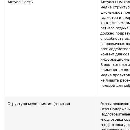
Актуальность
Актуальным явл
медиа структур
школьников пре
гаджетов и сма
контента в форм
летнего отдыха
должно подразу
способность вы
на различных я
взаимодействов
контент для со
информационны
В век технологи
применять с по
медиа проектов
не лишить ребен
пользой для се
Структура мероприятия (занятия)
Этапы реализац
Этап Содержани
Подготовительн
-подготовка сц
-подготовка до
-проверка техн