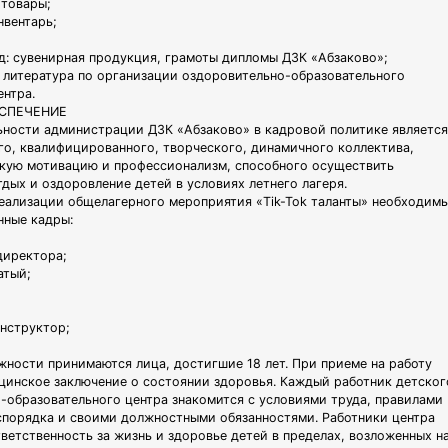
 товары;
нвентарь;
д: сувенирная продукция, грамоты дипломы ДЗК «Абзаково»;
 литература по организации оздоровительно-образовательного
ентра.
СПЕЧЕНИЕ
ьности администрации ДЗК «Абзаково» в кадровой политике является
го, квалифицированного, творческого, динамичного коллектива,
кую мотивацию и профессионализм, способного осуществить
тдых и оздоровление детей в условиях летнего лагеря.
еализации общелагерного мероприятия «Tik-Tok таланты» необходим
нные кадры:
директора;
атый;
инструктор;
жности принимаются лица, достигшие 18 лет. При приеме на работу
цинское заключение о состоянии здоровья. Каждый работник детског
-образовательного центра знакомится с условиями труда, правилами
спорядка и своими должностными обязанностями. Работники центра
тветственность за жизнь и здоровье детей в пределах, возложенных н