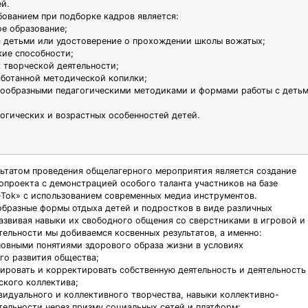
й.
ованием при подборке кадров является:
ое образование;
с детьми или удостоверение о прохождении школы вожатых;
кие способности;
к творческой деятельности;
аботанной методической копилки;
нообразными педагогическими методиками и формами работы с деть
логических и возрастных особенностей детей.
ьтатом проведения общелагерного мероприятия является создание
опроекта с демонстрацией особого таланта участников на базе
-Tok» с использованием современных медиа инструментов.
образные формы отдыха детей и подростков в виде различных
азвивая навыки их свободного общения со сверстниками в игровой и
тельности мы добиваемся косвенных результатов, а именно:
новными понятиями здорового образа жизни в условиях
о развития общества;
зировать и корректировать собственную деятельность и деятельность
ского коллектива;
видуального и коллективного творчества, навыки коллективно-
тельности через призму социальных сетей и платформ;