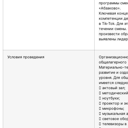
программы смен
«Абзаково».
Ключевая конце
компетенции де
в Tik-Tok. Для 
течении смены.
произвести обр
выявлены лидер
Условия проведения
Организационно
общелагерного 
Материально-те
развитие и озд
уровня. Для об
имеется следую
 актовый зал;
 методический
 ноутбуки;
 проектор и эк
 микрофоны;
 музыкальная 
 световое обо
 телевизоры в 