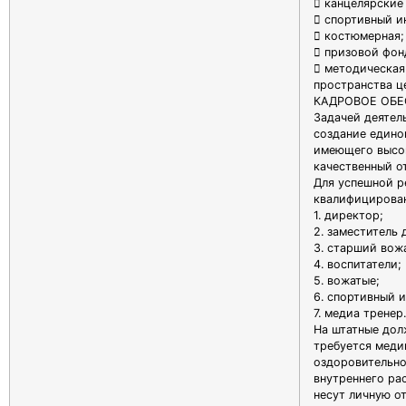
 канцелярские
 спортивный и
 костюмерная;
 призовой фон
 методическая
пространства ц
КАДРОВОЕ ОБЕ
Задачей деятел
создание едино
имеющего высо
качественный о
Для успешной р
квалифицирова
1. директор;
2. заместитель 
3. старший вож
4. воспитатели;
5. вожатые;
6. спортивный 
7. медиа тренер.
На штатные дол
требуется меди
оздоровительно
внутреннего ра
несут личную о