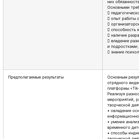
них обязанносте
Основными треб
 педагогическ
 опыт работы 
 организаторс
 способность 
 наличие разр
 владение раз
и подростками;
 знание психо
Предполагаемые результаты
Основным резул
отрядного виде
платформы «Tik
Реализуя разно
мероприятий, р
творческой дея
• овладение ос
информационног
• умение анали
временного дет
• способы инди
творческой дея