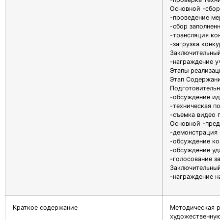
Основной -сбор
-проведение ме
-сбор заполнен
-трансляция ко
-загрузка конку
Заключительный
-награждение у
Этапы реализац
Этап Содержани
Подготовительн
-обсуждение ид
-техническая п
-съемка видео 
Основной -пред
-демонстрация 
-обсуждение ко
-обсуждение уд
-голосование з
Заключительный
-награждение н
Краткое содержание
Методическая р
художественную