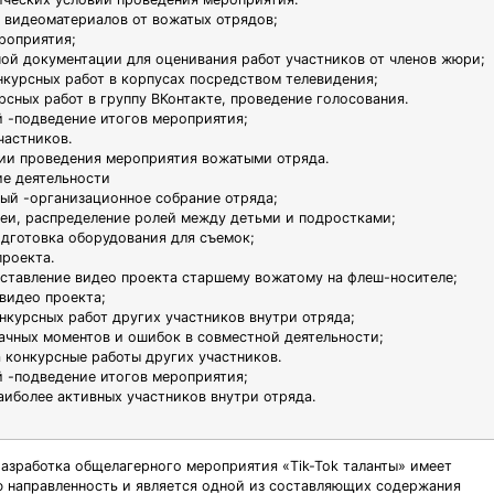
 видеоматериалов от вожатых отрядов;
роприятия;
ной документации для оценивания работ участников от членов жюри;
нкурсных работ в корпусах посредством телевидения;
рсных работ в группу ВКонтакте, проведение голосования.
 -подведение итогов мероприятия;
частников.
ии проведения мероприятия вожатыми отряда.
е деятельности
ый -организационное собрание отряда;
еи, распределение ролей между детьми и подростками;
одготовка оборудования для съемок;
проекта.
ставление видео проекта старшему вожатому на флеш-носителе;
видео проекта;
нкурсных работ других участников внутри отряда;
ачных моментов и ошибок в совместной деятельности;
а конкурсные работы других участников.
 -подведение итогов мероприятия;
аиболее активных участников внутри отряда.
азработка общелагерного мероприятия «Tik-Tok таланты» имеет
 направленность и является одной из составляющих содержания