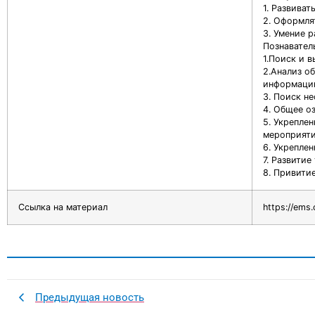
1. Развиват
2. Оформля
3. Умение р
Познавател
1.Поиск и 
2.Анализ о
информации
3. Поиск н
4. Общее о
5. Укрепле
мероприяти
6. Укрепле
7. Развити
8. Привити
Ссылка на материал
https://ems
Предыдущая новость