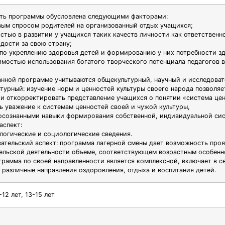
ть программы обусловлена следующими факторами:
ым спросом родителей на организованный отдых учащихся;
стью в развитии у учащихся таких качеств личности как ответственно
рдости за свою страну;
по укреплению здоровья детей и формированию у них потребности зд
мостью использования богатого творческого потенциала педагогов в
анной программе учитываются общекультурный, научный и исследоват
ьтурный: изучение норм и ценностей культуры своего народа позволяе
 и откорректировать представление учащихся о понятии «система це
ь уважение к системам ценностей своей и чужой культуры,
осознанными навыки формирования собственной, индивидуальной сис
аспект:
логические и социологические сведения.
вательский аспект: программа лагерной смены дает возможность проя
ельской деятельности объеме, соответствующем возрастным особенн
грамма по своей направленности является комплексной, включает в с
 различные направления оздоровления, отдыха и воспитания детей.
-12 лет, 13-15 лет