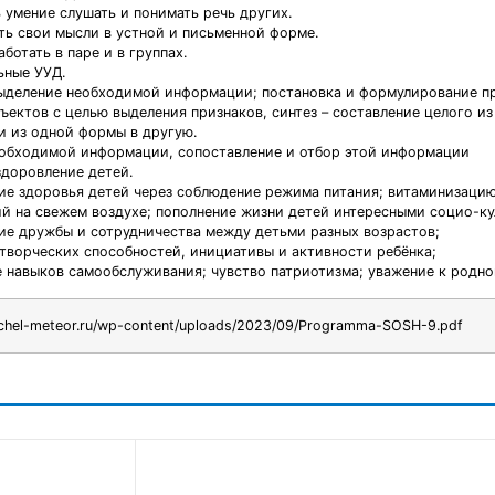
ь умение слушать и понимать речь других.
ть свои мысли в устной и письменной форме.
аботать в паре и в группах.
ьные УУД.
выделение необходимой информации; постановка и формулирование п
бъектов с целью выделения признаков, синтез – составление целого из
 из одной формы в другую.
еобходимой информации, сопоставление и отбор этой информации
здоровление детей.
ние здоровья детей через соблюдение режима питания; витаминизаци
й на свежем воздухе; пополнение жизни детей интересными социо-к
ние дружбы и сотрудничества между детьми разных возрастов;
е творческих способностей, инициативы и активности ребёнка;
е навыков самообслуживания; чувство патриотизма; уважение к родно
.chel-meteor.ru/wp-content/uploads/2023/09/Programma-SOSH-9.pdf