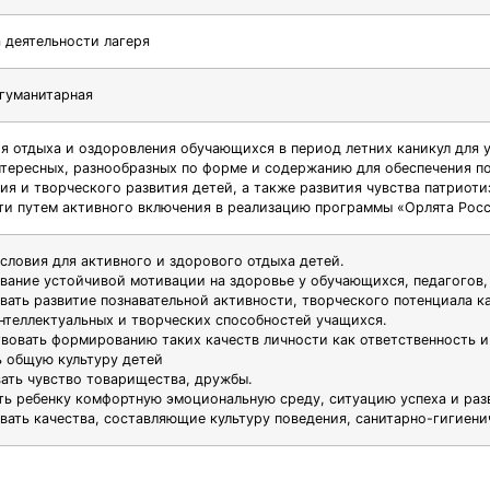
деятельности лагеря
гуманитарная
я отдыха и оздоровления обучающихся в период летних каникул для уч
нтересных, разнообразных по форме и содержанию для обеспечения п
ия и творческого развития детей, а также развития чувства патриот
ти путем активного включения в реализацию программы «Орлята Рос
условия для активного и здорового отдыха детей.
вание устойчивой мотивации на здоровье у обучающихся, педагогов,
вать развитие познавательной активности, творческого потенциала к
нтеллектуальных и творческих способностей учащихся.
твовать формированию таких качеств личности как ответственность и
ь общую культуру детей
вать чувство товарищества, дружбы.
ить ребенку комфортную эмоциональную среду, ситуацию успеха и ра
вать качества, составляющие культуру поведения, санитарно-гигиени