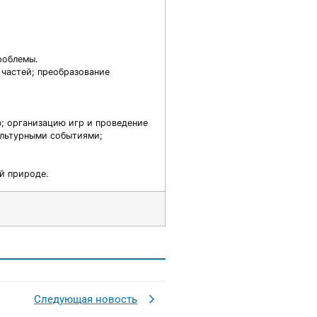
роблемы.
 частей; преобразование
ю; организацию игр и проведение
ультурными событиями;
й природе.
Следующая новость