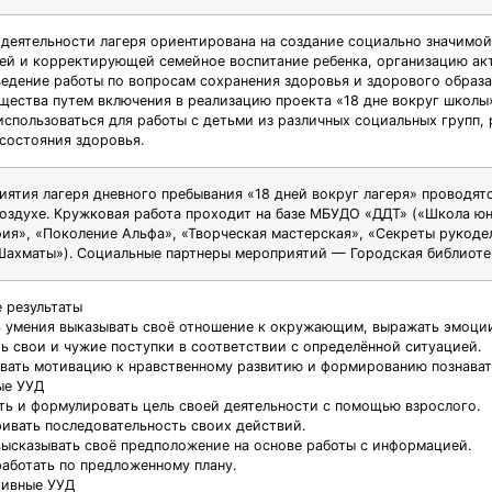
деятельности лагеря ориентирована на создание социально значимой
й и корректирующей семейное воспитание ребенка, организацию ак
ведение работы по вопросам сохранения здоровья и здорового образа
щества путем включения в реализацию проекта «18 дне вокруг школы»
использоваться для работы с детьми из различных социальных групп, 
 состояния здоровья.
иятия лагеря дневного пребывания «18 дней вокруг лагеря» проводят
оздухе. Кружковая работа проходит на базе МБУДО «ДДТ» («Школа ю
ия», «Поколение Альфа», «Творческая мастерская», «Секреты рукоде
«Шахматы»). Социальные партнеры мероприятий — Городская библиотек
 результаты
ть умения выказывать своё отношение к окружающим, выражать эмоци
ть свои и чужие поступки в соответствии с определённой ситуацией.
вать мотивацию к нравственному развитию и формированию познават
ые УУД
ять и формулировать цель своей деятельности с помощью взрослого.
ривать последовательность своих действий.
 высказывать своё предположение на основе работы с информацией.
работать по предложенному плану.
тивные УУД