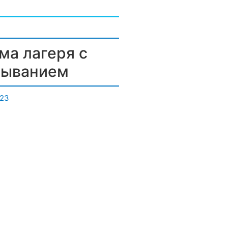
ма лагеря с
быванием
023