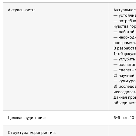
Актуальность:
Актуальнос
— устойчив
— потребно
чувства го
— работой 
— необходи
программы.
В разработ
1) общекул
— углубить
— воспитат
— сделать 
2) научный 
— культуро
3) исследо
исследоват
Данная про
объединяет
Целевая аудитория:
6-9 лет, 10 
Структура мероприятия: