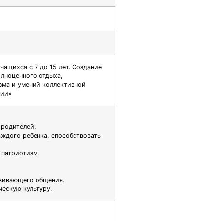
ащихся с 7 до 15 лет. Создание
олноценного отдыха,
изма и умений коллективной
сии»
 родителей.
аждого ребенка, способствовать
 патриотизм.
звивающего общения.
ческую культуру.