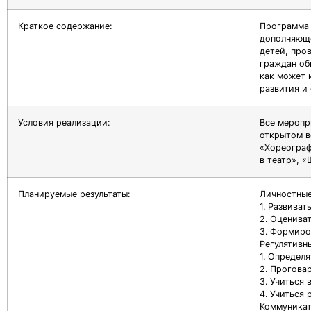
Краткое содержание:
Программа 
дополняюще
детей, про
граждан об
как может 
развития и
Условия реализации:
Все меропр
открытом в
«Хореограф
в театр», 
Планируемые результаты:
Личностные
1. Развива
2. Оценива
3. Формиро
Регулятивн
1. Определ
2. Прогова
3. Учиться
4. Учиться 
Коммуника