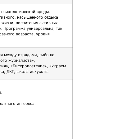
 психологической среды,
тивного, насыщенного отдыха
 жизни, воспитания активных
. Программа универсальна, так
разного возраста, уровня
ся между отрядами, либо на
ного журналиста»,
лия», «Бисероплетение», «Играем
а, ДКГ, школа искусств.
и.
ельного интереса.