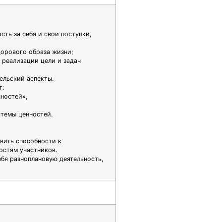
сть за себя и свои поступки,
орового образа жизни;
 реализации цели и задач
ельский аспекты.
т:
нностей»,
темы ценностей.
вить способности к
остям участников.
ебя разноплановую деятельность,