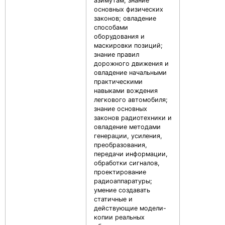
азимутам; знание
основных физических
законов; овладение
способами
оборудования и
маскировки позиций;
знание правил
дорожного движения и
овладение начальными
практическими
навыками вождения
легкового автомобиля;
знание основных
законов радиотехники и
овладение методами
генерации, усиления,
преобразования,
передачи информации,
обработки сигналов,
проектирование
радиоаппаратуры;
умение создавать
статичные и
действующие модели-
копии реальных