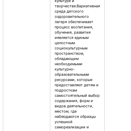
культуре и
творчестве.Вариативная
среда детского
оздоровительного
лагеря обеспечивает
процесс воспитания,
обучения, развития
иявляется единым
целостным
социокультурным
пространством,
обладающим
необходимыми
культурно-
образовательными
ресурсами, которые
предоставляют детям и
подросткам
самостоятельный выбор
содержания, форм и
видов деятельности,
местом, где
наблюдаются образцы
успешной
самореализации и