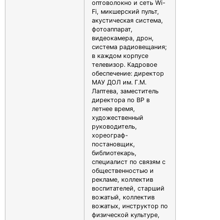
оптоволокно и сеть Wi-
Fi, микшерский пульт,
акустическая система,
фотоаппарат,
видеокамера, дрон,
система радиовещания;
в каждом корпусе
телевизор. Кадровое
обеспечение: директор
МАУ ДОЛ им. Г.М.
Лаптева, заместитель
директора по ВР в
летнее время,
художественный
руководитель,
хореограф-
постановщик,
библиотекарь,
специалист по связям с
общественностью и
рекламе, коллектив
воспитателей, старший
вожатый, коллектив
вожатых, инструктор по
физической культуре,