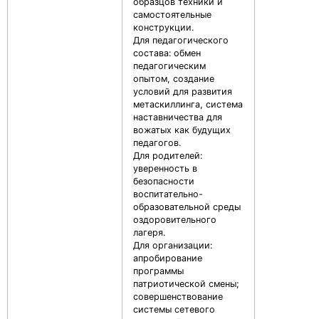
образцов техники и
самостоятельные
конструкции.
Для педагогического
состава: обмен
педагогическим
опытом, создание
условий для развития
метаскиллинга, система
наставничества для
вожатых как будущих
педагогов.
Для родителей:
уверенность в
безопасности
воспитательно-
образовательной среды
оздоровительного
лагеря.
Для организации:
апробирование
программы
патриотической смены;
совершенствование
системы сетевого