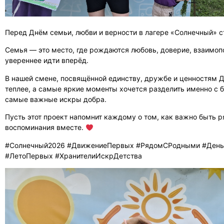
Перед Днём семьи, любви и верности в лагере «Солнечный» 
Семья — это место, где рождаются любовь, доверие, взаимоп
увереннее идти вперёд.
В нашей смене, посвящённой единству, дружбе и ценностям 
теплее, а самые яркие моменты хочется разделить именно с 
самые важные искры добра.
Пусть этот проект напомнит каждому о том, как важно быть 
воспоминания вместе.
#Солнечный2026 #ДвижениеПервых #РядомСРодными #День
#ЛетоПервых #ХранителиИскрДетства