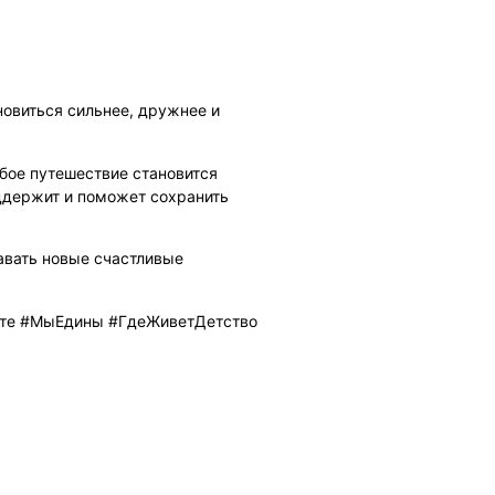
новиться сильнее, дружнее и
бое путешествие становится
оддержит и поможет сохранить
авать новые счастливые
те #МыЕдины #ГдеЖиветДетство