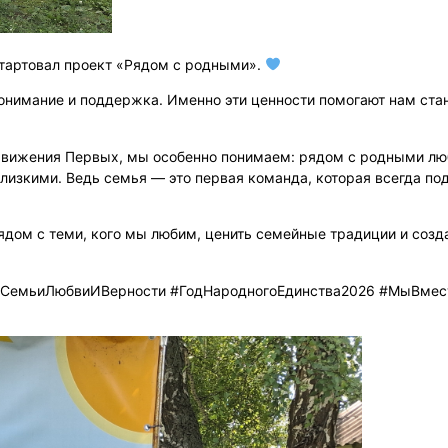
стартовал проект «Рядом с родными».
онимание и поддержка. Именно эти ценности помогают нам ста
Движения Первых, мы особенно понимаем: рядом с родными лю
близкими. Ведь семья — это первая команда, которая всегда п
рядом с теми, кого мы любим, ценить семейные традиции и созд
СемьиЛюбвиИВерности #ГодНародногоЕдинства2026 #МыВмес