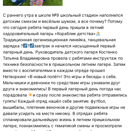
С раннего утра в школе №9 школьный стадион наполнился
детским смехом и весёлым шумом, а все почему? Потому
что сегодня ребята первый день пришли в летний
оздоровительный лагерь «Кораблик детства»
Традиционная организационная линейка, танцевальная
зарядка ?‍
?‍
завтрак и начался насыщенный первый
лагерный день. Руководитель детского лагеря Костенко
Татьяна Владимировна провела с ребятами инструктаж по
технике безопасности в пришкольном летнем лагере. Затем
вместе с воспитателями в каждом отряде прошел
Нетворкинг «В новый полёт»! Это игры и беседы о себе.
Мальчишки и девчонки по средствам игры узнавали друг
друга и знакомились! В первый лагерный день погода нас
порадовала
и сразу после знакомства ребята отправились
гулять! Каждый отряд нашёл себе занятие: футбол,
вышибалы, плетение веночков и другие подвижные игры не
давали усидеть на месте никому. В отрядах ребята
спланировали дальнейшую жизнь в летнем пришкольном
лагере, познакомились с тематикой смены и просмотрели