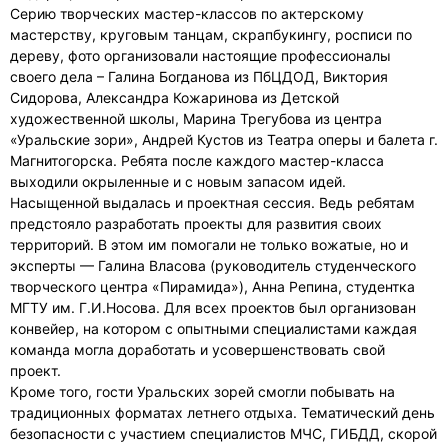
Серию творческих мастер-классов по актерскому
мастерству, круговым танцам, скрапбукингу, росписи по
дереву, фото организовали настоящие профессионалы
своего дела – Галина Богданова из ПбЦДОД, Виктория
Сидорова, Александра Кожаринова из Детской
художественной школы, Марина Трегубова из центра
«Уральские зори», Андрей Кустов из Театра оперы и балета г.
Магнитогорска. Ребята после каждого мастер-класса
выходили окрыленные и с новым запасом идей.
Насыщенной выдалась и проектная сессия. Ведь ребятам
предстояло разработать проекты для развития своих
территорий. В этом им помогали не только вожатые, но и
эксперты — Галина Власова (руководитель студенческого
творческого центра «Пирамида»), Анна Репина, студентка
МГТУ им. Г.И.Носова. Для всех проектов был организован
конвейер, на котором с опытными специалистами каждая
команда могла доработать и усовершенствовать свой
проект.
Кроме того, гости Уральских зорей смогли побывать на
традиционных форматах летнего отдыха. Тематический день
безопасности с участием специалистов МЧС, ГИБДД, скорой