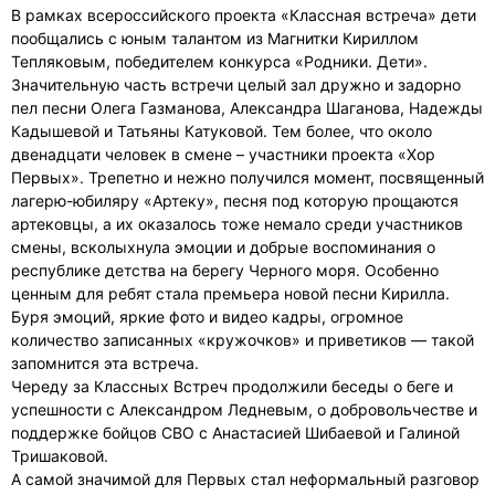
В рамках всероссийского проекта «Классная встреча» дети
пообщались с юным талантом из Магнитки Кириллом
Тепляковым, победителем конкурса «Родники. Дети».
Значительную часть встречи целый зал дружно и задорно
пел песни Олега Газманова, Александра Шаганова, Надежды
Кадышевой и Татьяны Катуковой. Тем более, что около
двенадцати человек в смене – участники проекта «Хор
Первых». Трепетно и нежно получился момент, посвященный
лагерю-юбиляру «Артеку», песня под которую прощаются
артековцы, а их оказалось тоже немало среди участников
смены, всколыхнула эмоции и добрые воспоминания о
республике детства на берегу Черного моря. Особенно
ценным для ребят стала премьера новой песни Кирилла.
Буря эмоций, яркие фото и видео кадры, огромное
количество записанных «кружочков» и приветиков — такой
запомнится эта встреча.
Череду за Классных Встреч продолжили беседы о беге и
успешности с Александром Ледневым, о добровольчестве и
поддержке бойцов СВО с Анастасией Шибаевой и Галиной
Тришаковой.
А самой значимой для Первых стал неформальный разговор