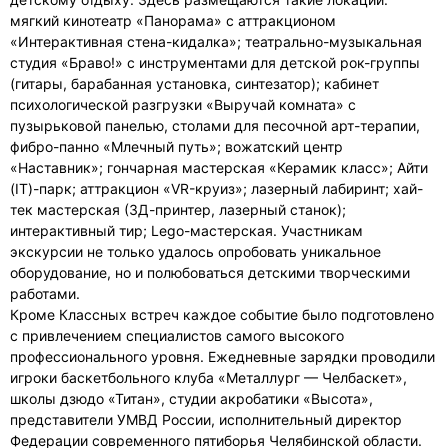
мягкий кинотеатр «Панорама» с аттракционом
«Интерактивная стена-кидалка»; театрально-музыкальная
студия «Браво!» с инструментами для детской рок-группы
(гитары, барабанная установка, синтезатор); кабинет
психологической разгрузки «Выручай комната» с
пузырьковой панелью, столами для песочной арт-терапии,
фибро-панно «Млечный путь»; вожатский центр
«Наставник»; гончарная мастерская «Керамик класс»; Айти
(IT)-парк; аттракцион «VR-круиз»; лазерный лабиринт; хай-
тек мастерская (3Д-принтер, лазерный станок);
интерактивный тир; Lego-мастерская. Участникам
экскурсии не только удалось опробовать уникальное
оборудование, но и полюбоваться детскими творческими
работами.
Кроме Классных встреч каждое событие было подготовлено
с привлечением специалистов самого высокого
профессионального уровня. Ежедневные зарядки проводили
игроки баскетбольного клуба «Металлург — Челбаскет»,
школы дзюдо «Титан», студии акробатики «Высота»,
представители УМВД России, исполнительный директор
Федерации современного пятиборья Челябинской области.