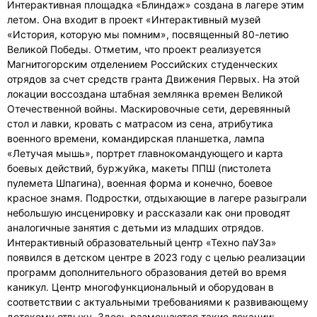
Интерактивная площадка «Блиндаж» создана в лагере этим
летом. Она входит в проект «Интерактивный музей
«История, которую мы помним», посвященный 80-летию
Великой Победы. Отметим, что проект реализуется
Магнитогорским отделением Российских студенческих
отрядов за счет средств гранта Движения Первых. На этой
локации воссоздана штабная землянка времен Великой
Отечественной войны. Маскировочные сети, деревянный
стол и лавки, кровать с матрасом из сена, атрибутика
военного времени, командирская планшетка, лампа
«Летучая мышь», портрет главнокомандующего и карта
боевых действий, буржуйка, макеты ППШ (пистолета
пулемета Шпагина), военная форма и конечно, боевое
красное знамя. Подростки, отдыхающие в лагере разыграли
небольшую инсценировку и рассказали как они проводят
аналогичные занятия с детьми из младших отрядов.
Интерактивный образовательный центр «Техно паУЗа»
появился в детском центре в 2023 году с целью реализации
программ дополнительного образования детей во время
каникул. Центр многофункциональный и оборудован в
соответствии с актуальными требованиями к развивающему
детскому отдыху. Здесь размещаются такие локации: