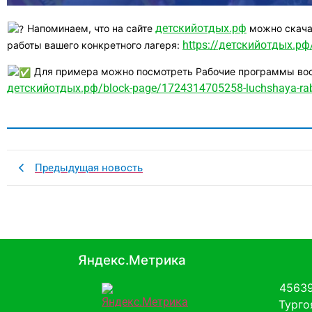
детскийотдых.рф
Напоминаем, что на сайте
можно скача
https://детскийотдых.рф/
работы вашего конкретного лагеря:
Для примера можно посмотреть Рабочие программы восп
детскийотдых.рф/block-page/1724314705258-luchshaya-raboc
Предыдущая новость
Яндекс.Метрика
45639
Тургоя