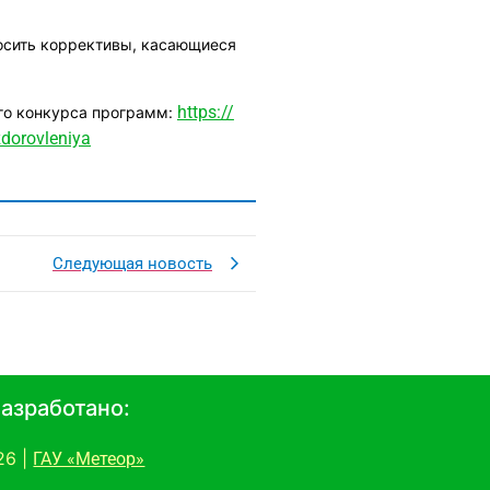
осить коррективы, касающиеся
https://
го конкурса программ:
dorovleniya
Следующая новость
азработано:
26 |
ГАУ «Метеор»