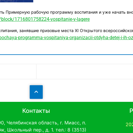
ть Примерную рабочую программу воспитания и уже начать вн
block/1716801758224-vospitanie-v-lagere
итания, занявшие призовые места XI Открытого всероссийско
haya-programma-vospitaniya-organizacii-otdyha-detej-i-ih-oz
Контакты
Р
0, Челябинская область, г. Миасс, п.
20
к, Школьный пер., д. 1. тел.: 8 (3513)